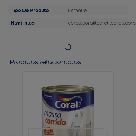
Tipo De Produto
Esmalte
Html_slug
coralit
coralit
coralit
coralit
coral
Produtos relacionados