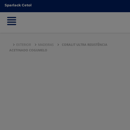
Sparlack Cetol
Sparlack Cetol
EXTERIOR
MADEIRAS
CORALIT ULTRA RESISTÊNCIA
ACETINADO COGUMELO