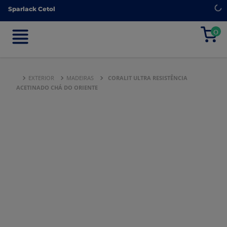
Sparlack Cetol
Sparlack Cetol
0
0
EXTERIOR
MADEIRAS
CORALIT ULTRA RESISTÊNCIA
ACETINADO CHÁ DO ORIENTE