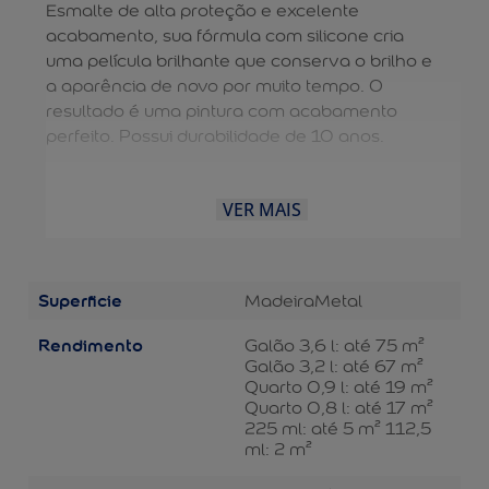
Esmalte de alta proteção e excelente
acabamento, sua fórmula com silicone cria
uma película brilhante que conserva o brilho e
a aparência de novo por muito tempo. O
resultado é uma pintura com acabamento
perfeito. Possui durabilidade de 10 anos.
VER MAIS
Superficie
Madeira
Metal
Rendimento
Galão 3,6 l: até 75 m²
Galão 3,2 l: até 67 m²
Quarto 0,9 l: até 19 m²
Quarto 0,8 l: até 17 m²
225 ml: até 5 m² 112,5
ml: 2 m²