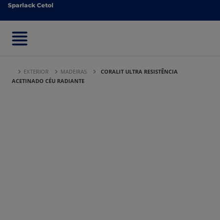
Sparlack Cetol
Sparlack Cetol
EXTERIOR
MADEIRAS
CORALIT ULTRA RESISTÊNCIA
ACETINADO CÉU RADIANTE