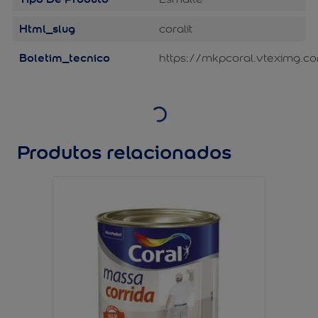
Html_slug
coralit
Boletim_tecnico
https://mkpcoral.vteximg.c
Produtos relacionados