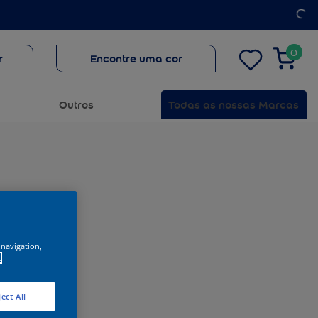
0
r
Encontre uma cor
Outros
Todas as nossas Marcas
 navigation,
.
ect All