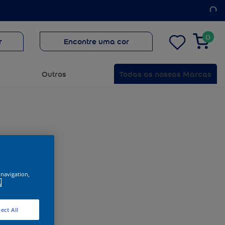
0
r
Encontre uma cor
Outros
Todas as nossas Marcas
 navigation,
.
ect All