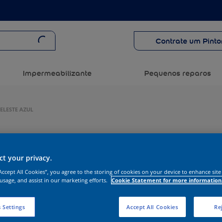
Contrate um Pinto
Impermeabilizante
Pequenos reparos
ELESTE AZUL
t your privacy.
“Accept All Cookies”, you agree to the storing of cookies on your device to enhance site
 usage, and assist in our marketing efforts.
Cookie Statement for more information
 Settings
Accept All Cookies
Rej