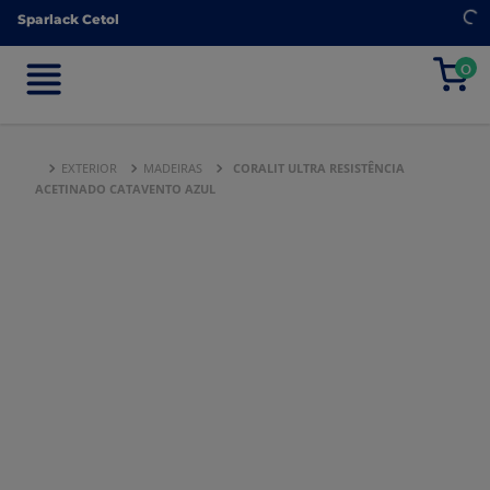
Sparlack Cetol
Sparlack Cetol
0
0
EXTERIOR
MADEIRAS
CORALIT ULTRA RESISTÊNCIA
ACETINADO CATAVENTO AZUL