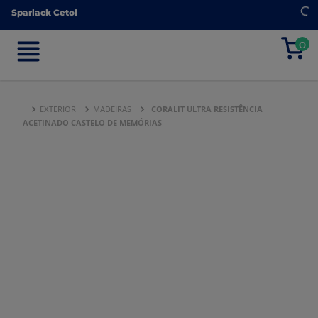
Sparlack Cetol
Sparlack Cetol
0
0
EXTERIOR
MADEIRAS
CORALIT ULTRA RESISTÊNCIA
ACETINADO CASTELO DE MEMÓRIAS