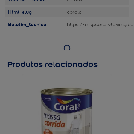
Html_slug
coralit
Boletim_tecnico
https://mkpcoral.vteximg.c
Produtos relacionados