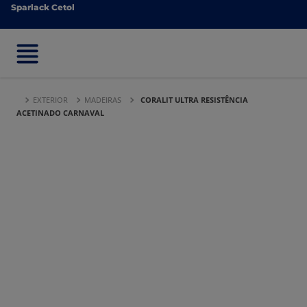
Sparlack Cetol
Sparlack Cetol
EXTERIOR
MADEIRAS
CORALIT ULTRA RESISTÊNCIA
ACETINADO CARNAVAL