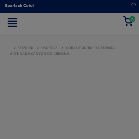
Sparlack Cetol
Sparlack Cetol
0
0
EXTERIOR
MADEIRAS
CORALIT ULTRA RESISTÊNCIA
ACETINADO CANYON DO ARIZONA