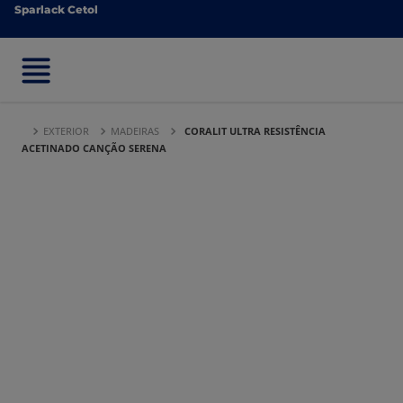
Sparlack Cetol
Sparlack Cetol
EXTERIOR
MADEIRAS
CORALIT ULTRA RESISTÊNCIA
ACETINADO CANÇÃO SERENA