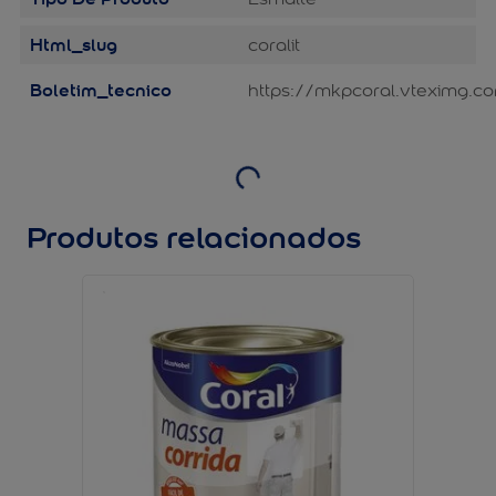
Html_slug
coralit
Boletim_tecnico
https://mkpcoral.vteximg.c
Produtos relacionados