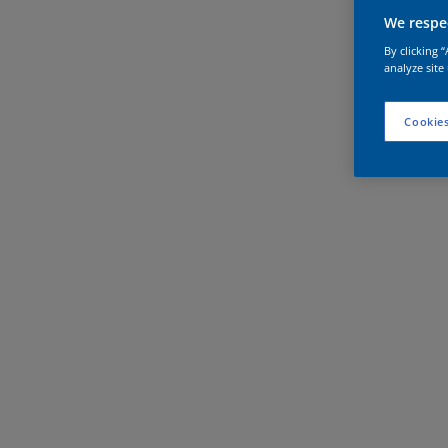
We respec
By clicking 
analyze site
Cookies