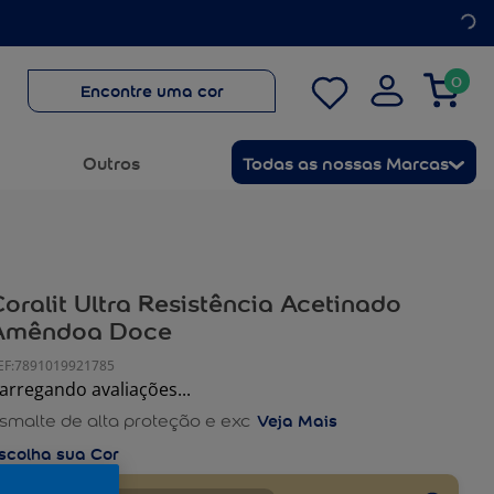
0
Encontre uma cor
Outros
Todas as nossas Marcas
oralit Ultra Resistência Acetinado
Amêndoa Doce
:
7891019921785
arregando avaliações...
smalte de alta proteção e excelente acabamento, sua
Veja Mais
smalte de alta proteção e exc
órmula com silicone cria uma película brilhante que
onserva o brilho e a aparência de novo por muito
scolha sua Cor
empo. O resultado é uma pintura com acabamento
erfeito. Possui durabilidade de 10 anos.