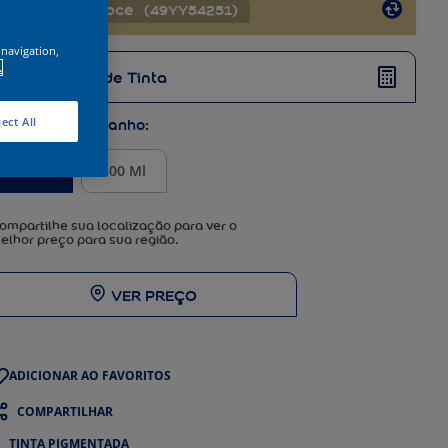
Amêndoa Doce
(
49YY54251
)
 navigation,
.
Calculadora de Tinta
ect All
3,2 L
800 Ml
ompartilhe sua localização para ver o
elhor preço para sua região.
VER PREÇO
COMPARTILHAR
TINTA PIGMENTADA