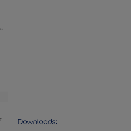
ua
:
Downloads:
7
L: