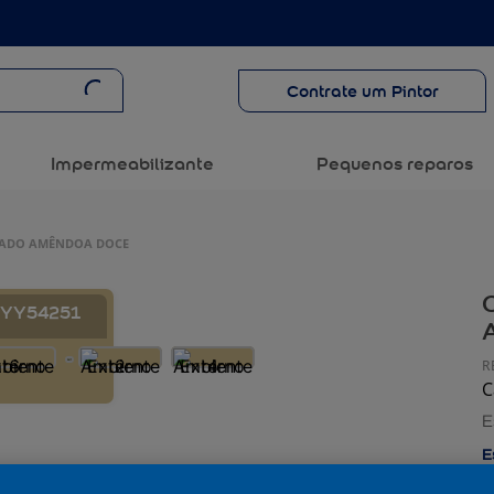
Contrate um Pintor
Impermeabilizante
Pequenos reparos
INADO AMÊNDOA DOCE
C
9YY54251
C
E
E
f
c
E
t
p