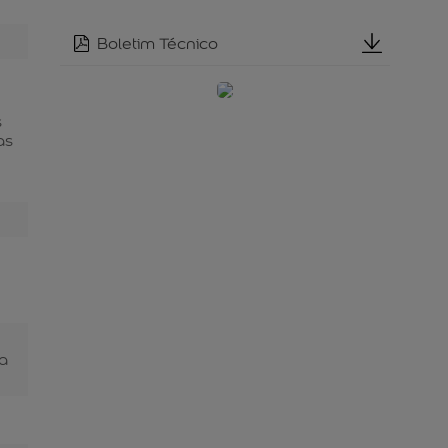
Boletim Técnico
s
as
 a