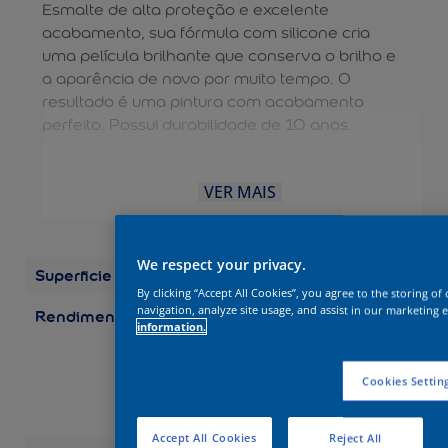
Esmalte de alta proteção e excelente
acabamento, sua fórmula com silicone cria
uma película brilhante que conserva o brilho e
a aparência de novo por muito tempo. O
resultado é uma pintura com acabamento
perfeito. Possui durabilidade de 10 anos.
VER MAIS
We respect your privacy.
Superficie
Madeira
Metal
By clicking “Accept All Cookies”, you agree to the storing o
navigation, analyze site usage, and assist in our marketing e
Rendimento
Embalagens/Rendimento
information.
(por demão) Galão 3,6 L:
até 75 m2 Galão 3,2 L:
até 67 m2 Quarto 0,9 L:
Cookies Settin
até 19 m2 Quarto 0,8 L:
até 17 m2
Accept All Cookies
Reject All