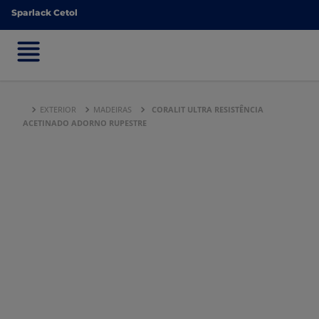
Sparlack Cetol
Sparlack Cetol
EXTERIOR
MADEIRAS
CORALIT ULTRA RESISTÊNCIA
ACETINADO ADORNO RUPESTRE