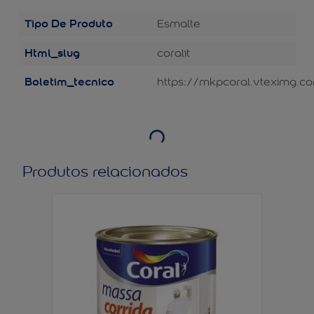
Tipo De Produto
Esmalte
Html_slug
coralit
Boletim_tecnico
https://mkpcoral.vteximg.c
Produtos relacionados