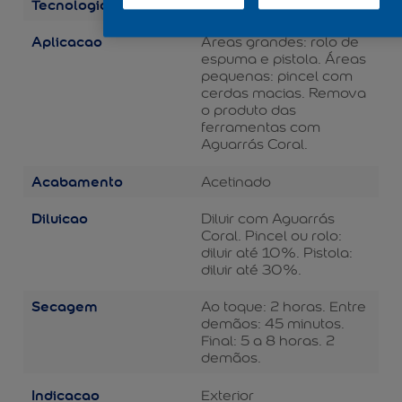
Tecnologia
Não aplicável
Aplicacao
Áreas grandes: rolo de
espuma e pistola. Áreas
pequenas: pincel com
cerdas macias. Remova
o produto das
ferramentas com
Aguarrás Coral.
Acabamento
Acetinado
Diluicao
Diluir com Aguarrás
Coral. Pincel ou rolo:
diluir até 10%. Pistola:
diluir até 30%.
Secagem
Ao toque: 2 horas. Entre
demãos: 45 minutos.
Final: 5 a 8 horas. 2
demãos.
Indicacao
Exterior