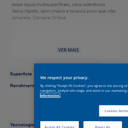
base água multisuperfícies, ultra aderência.
Seca rápido, sem cheiro e branco puro que não
amarela. Compre Online.
VER MAIS
Superficie
Madeira
We respect your privacy.
Rendimento
Embalagens/Rendimento
By clicking “Accept All Cookies”, you agree to the storing o
(por demão) Galão 3,6 L:
navigation, analyze site usage, and assist in our marketing 
information.
até 75 m2 Galão 3,2 L:
até 67 m2 Quarto 0,9 L:
até 19 m2 Quarto 0,8 L:
Cookies Setti
até 17 m2
Tecnologia
Balance
Accept All Cookies
Reject All