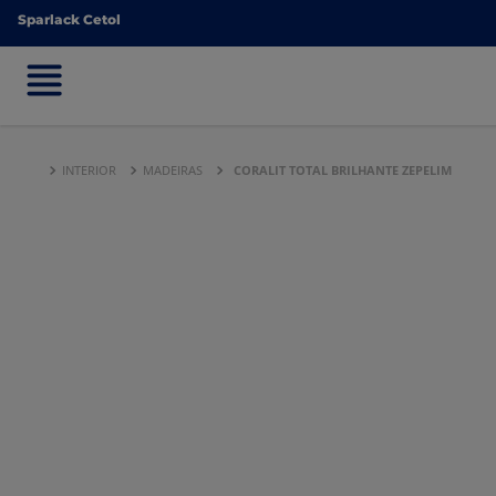
Sparlack Cetol
Sparlack Cetol
INTERIOR
MADEIRAS
CORALIT TOTAL BRILHANTE ZEPELIM