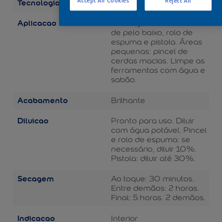
Tecnologia
Accept All Cookies
Reject All
Balance
Aplicacao
Áreas grandes: rolo de lã
de pelo baixo, rolo de
espuma e pistola. Áreas
pequenas: pincel de
cerdas macias. Limpe as
ferramentas com água e
sabão.
Acabamento
Brilhante
Diluicao
Pronto para uso. Diluir
com água potável. Pincel
e rolo de espuma: se
necessário, diluir 10%.
Pistola: diluir até 30%.
Secagem
Ao toque: 30 minutos.
Entre demãos: 2 horas.
Final: 5 horas. 2 demãos.
Indicacao
Interior