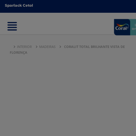
Sparlack Cetol
Sparlack Cetol
INTERIOR
MADEIRAS
CORALIT TOTAL BRILHANTE VISTA DE
FLORENÇA