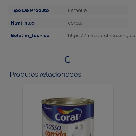
Tipo De Produto
Esmalte
Html_slug
coralit
Boletim_tecnico
https://mkpcoral.vteximg.co
Produtos relacionados