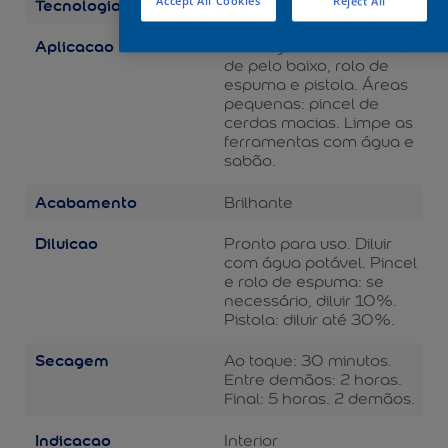
Tecnologia
Accept All Cookies
Reject All
Balance
Aplicacao
Áreas grandes: rolo de lã
de pelo baixo, rolo de
espuma e pistola. Áreas
pequenas: pincel de
cerdas macias. Limpe as
ferramentas com água e
sabão.
Acabamento
Brilhante
Diluicao
Pronto para uso. Diluir
com água potável. Pincel
e rolo de espuma: se
necessário, diluir 10%.
Pistola: diluir até 30%.
Secagem
Ao toque: 30 minutos.
Entre demãos: 2 horas.
Final: 5 horas. 2 demãos.
Indicacao
Interior