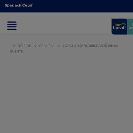
Sparlack Cetol
Sparlack Cetol
INTERIOR
MADEIRAS
CORALIT TOTAL BRILHANTE VINHO
QUENTE