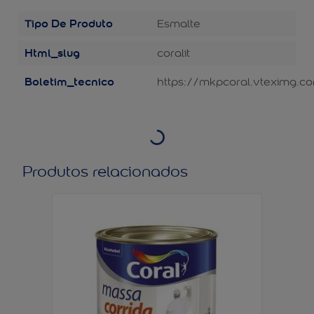
Tipo De Produto
Esmalte
Html_slug
coralit
Boletim_tecnico
https://mkpcoral.vteximg.co
Produtos relacionados