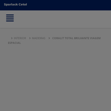
Sparlack Cetol
Sparlack Cetol
INTERIOR
MADEIRAS
CORALIT TOTAL BRILHANTE VIAGEM
ESPACIAL