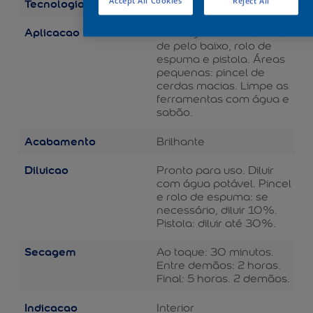
Tecnologia
Accept All Cookies
Reject All
Balance
Aplicacao
Áreas grandes: rolo de lã
de pelo baixo, rolo de
espuma e pistola. Áreas
pequenas: pincel de
cerdas macias. Limpe as
ferramentas com água e
sabão.
Acabamento
Brilhante
Diluicao
Pronto para uso. Diluir
com água potável. Pincel
e rolo de espuma: se
necessário, diluir 10%.
Pistola: diluir até 30%.
Secagem
Ao toque: 30 minutos.
Entre demãos: 2 horas.
Final: 5 horas. 2 demãos.
Indicacao
Interior