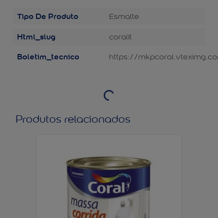
Tipo De Produto
Esmalte
Html_slug
coralit
Boletim_tecnico
https://mkpcoral.vteximg.co
Produtos relacionados