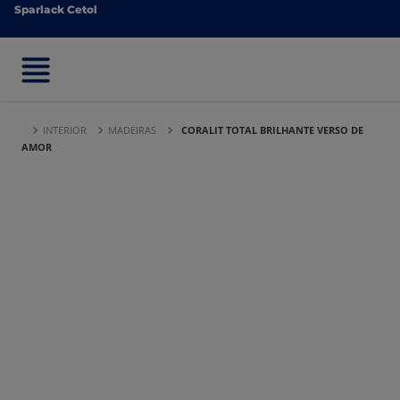
Sparlack Cetol
Sparlack Cetol
INTERIOR
MADEIRAS
CORALIT TOTAL BRILHANTE VERSO DE
AMOR