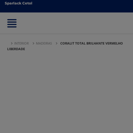
Sparlack Cetol
Sparlack Cetol
INTERIOR
MADEIRAS
CORALIT TOTAL BRILHANTE VERMELHO
LIBERDADE