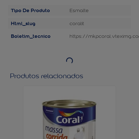
Tipo De Produto
Esmalte
Html_slug
coralit
Boletim_tecnico
https://mkpcoral.vteximg.co
Produtos relacionados