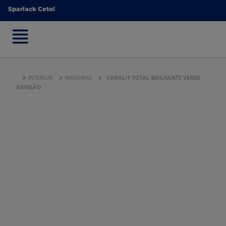
Sparlack Cetol
Sparlack Cetol
INTERIOR
MADEIRAS
CORALIT TOTAL BRILHANTE VERDE
ARTESÃO