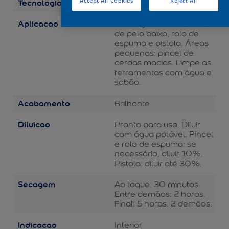
Tecnologia
Accept All Cookies
Reject All
Balance
Aplicacao
Áreas grandes: rolo de lã
de pelo baixo, rolo de
espuma e pistola. Áreas
pequenas: pincel de
cerdas macias. Limpe as
ferramentas com água e
sabão.
Acabamento
Brilhante
Diluicao
Pronto para uso. Diluir
com água potável. Pincel
e rolo de espuma: se
necessário, diluir 10%.
Pistola: diluir até 30%.
Secagem
Ao toque: 30 minutos.
Entre demãos: 2 horas.
Final: 5 horas. 2 demãos.
Indicacao
Interior