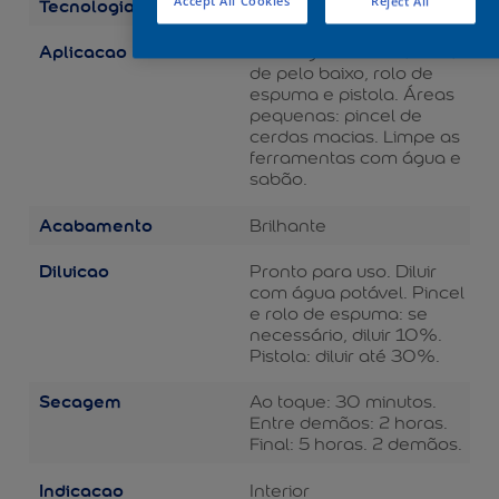
Tecnologia
Accept All Cookies
Reject All
Balance
Aplicacao
Áreas grandes: rolo de lã
de pelo baixo, rolo de
espuma e pistola. Áreas
pequenas: pincel de
cerdas macias. Limpe as
ferramentas com água e
sabão.
Acabamento
Brilhante
Diluicao
Pronto para uso. Diluir
com água potável. Pincel
e rolo de espuma: se
necessário, diluir 10%.
Pistola: diluir até 30%.
Secagem
Ao toque: 30 minutos.
Entre demãos: 2 horas.
Final: 5 horas. 2 demãos.
Indicacao
Interior