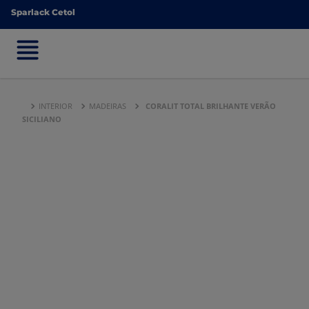
Sparlack Cetol
Sparlack Cetol
INTERIOR
MADEIRAS
CORALIT TOTAL BRILHANTE VERÃO
SICILIANO