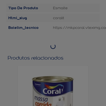
Tipo De Produto
Esmalte
Html_slug
coralit
Boletim_tecnico
https://mkpcoral.vteximg.co
Produtos relacionados