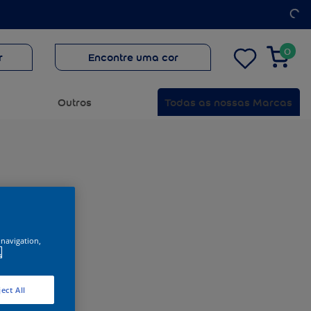
0
r
Encontre uma cor
Outros
Todas as nossas Marcas
 navigation,
.
ect All