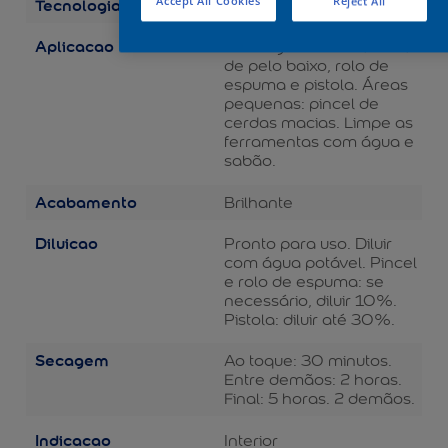
Tecnologia
Accept All Cookies
Reject All
Balance
Aplicacao
Áreas grandes: rolo de lã
de pelo baixo, rolo de
espuma e pistola. Áreas
pequenas: pincel de
cerdas macias. Limpe as
ferramentas com água e
sabão.
Acabamento
Brilhante
Diluicao
Pronto para uso. Diluir
com água potável. Pincel
e rolo de espuma: se
necessário, diluir 10%.
Pistola: diluir até 30%.
Secagem
Ao toque: 30 minutos.
Entre demãos: 2 horas.
Final: 5 horas. 2 demãos.
Indicacao
Interior