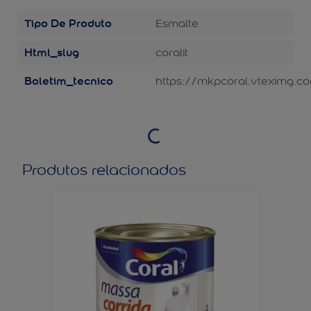
Tipo De Produto
Esmalte
Html_slug
coralit
Boletim_tecnico
https://mkpcoral.vteximg.co
Produtos relacionados