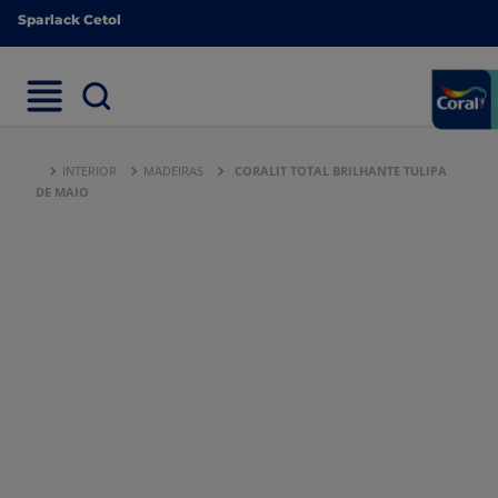
Sparlack Cetol
Sparlack Cetol
INTERIOR
MADEIRAS
CORALIT TOTAL BRILHANTE TULIPA
DE MAIO