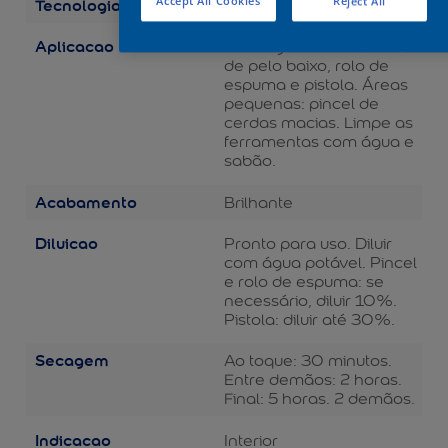
Tecnologia
Accept All Cookies
Reject All
Balance
Aplicacao
Áreas grandes: rolo de lã
de pelo baixo, rolo de
espuma e pistola. Áreas
pequenas: pincel de
cerdas macias. Limpe as
ferramentas com água e
sabão.
Acabamento
Brilhante
Diluicao
Pronto para uso. Diluir
com água potável. Pincel
e rolo de espuma: se
necessário, diluir 10%.
Pistola: diluir até 30%.
Secagem
Ao toque: 30 minutos.
Entre demãos: 2 horas.
Final: 5 horas. 2 demãos.
Indicacao
Interior