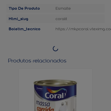
Tipo De Produto
Esmalte
Html_slug
coralit
Boletim_tecnico
https://mkpcoral.vteximg.co
Produtos relacionados