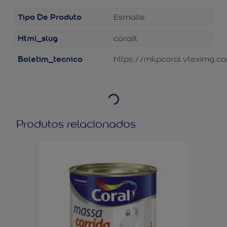
Tipo De Produto
Esmalte
Html_slug
coralit
Boletim_tecnico
https://mkpcoral.vteximg.co
Produtos relacionados