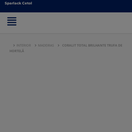
Sparlack Cetol
Sparlack Cetol
INTERIOR
MADEIRAS
CORALIT TOTAL BRILHANTE TRUFA DE
HORTELÃ