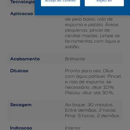
Tecnologia
Accept All Cookies
Reject All
Balance
Aplicacao
Áreas grandes: rolo de lã
de pelo baixo, rolo de
espuma e pistola. Áreas
pequenas: pincel de
cerdas macias. Limpe as
ferramentas com água e
sabão.
Acabamento
Brilhante
Diluicao
Pronto para uso. Diluir
com água potável. Pincel
e rolo de espuma: se
necessário, diluir 10%.
Pistola: diluir até 30%.
Secagem
Ao toque: 30 minutos.
Entre demãos: 2 horas.
Final: 5 horas. 2 demãos.
Indicacao
Interior