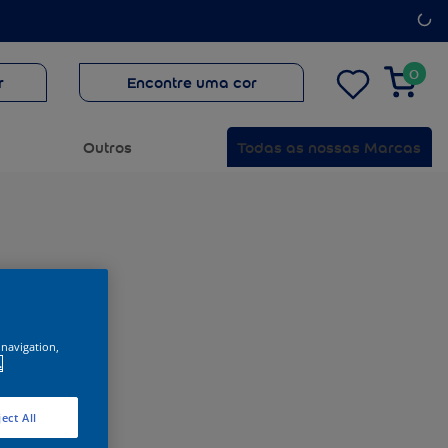
0
r
Encontre uma cor
Outros
Todas as nossas Marcas
 navigation,
.
ect All