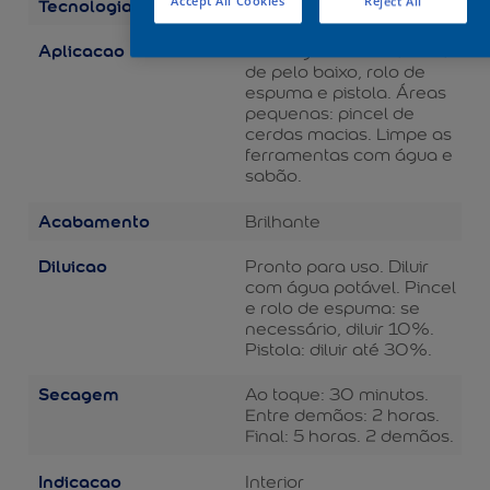
Tecnologia
Accept All Cookies
Reject All
Balance
Aplicacao
Áreas grandes: rolo de lã
de pelo baixo, rolo de
espuma e pistola. Áreas
pequenas: pincel de
cerdas macias. Limpe as
ferramentas com água e
sabão.
Acabamento
Brilhante
Diluicao
Pronto para uso. Diluir
com água potável. Pincel
e rolo de espuma: se
necessário, diluir 10%.
Pistola: diluir até 30%.
Secagem
Ao toque: 30 minutos.
Entre demãos: 2 horas.
Final: 5 horas. 2 demãos.
Indicacao
Interior