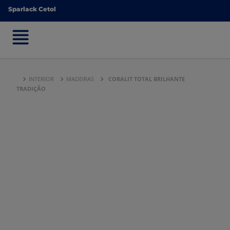
Sparlack Cetol
Sparlack Cetol
INTERIOR
MADEIRAS
CORALIT TOTAL BRILHANTE
TRADIÇÃO