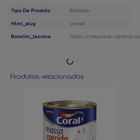
Tipo De Produto
Esmalte
Html_slug
coralit
Boletim_tecnico
https://mkpcoral.vteximg.co
Produtos relacionados