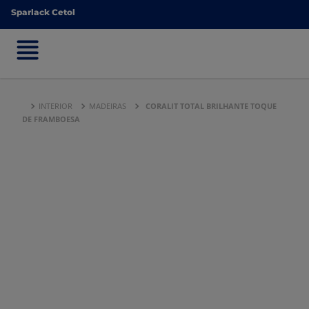
Sparlack Cetol
Sparlack Cetol
INTERIOR
MADEIRAS
CORALIT TOTAL BRILHANTE TOQUE
DE FRAMBOESA