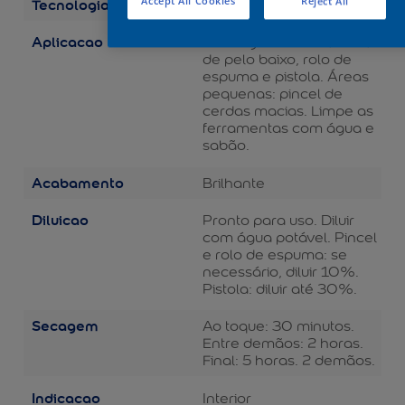
Tecnologia
Accept All Cookies
Reject All
Balance
Aplicacao
Áreas grandes: rolo de lã
de pelo baixo, rolo de
espuma e pistola. Áreas
pequenas: pincel de
cerdas macias. Limpe as
ferramentas com água e
sabão.
Acabamento
Brilhante
Diluicao
Pronto para uso. Diluir
com água potável. Pincel
e rolo de espuma: se
necessário, diluir 10%.
Pistola: diluir até 30%.
Secagem
Ao toque: 30 minutos.
Entre demãos: 2 horas.
Final: 5 horas. 2 demãos.
Indicacao
Interior