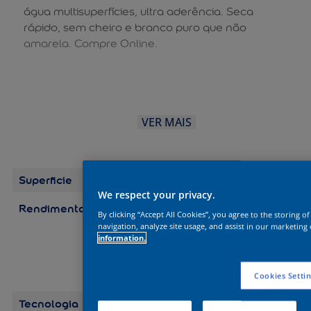
água multisuperfícies, ultra aderência. Seca
rápido, sem cheiro e branco puro que não
amarela. Compre Online.
VER MAIS
Superficie
Madeira
We respect your privacy.
Rendimento
Embalagens/Rendimento
By clicking “Accept All Cookies”, you agree to the storing o
(por demão) Galão 3,6 L:
navigation, analyze site usage, and assist in our marketing 
até 75 m2 Galão 3,2 L: até
information.
67 m2 Quarto 0,9 L: até
19 m2 Quarto 0,8 L: até
17 m2
Cookies Setti
Tecnologia
Balance