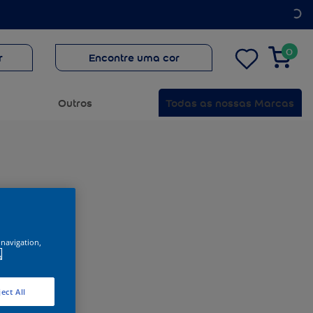
0
r
Encontre uma cor
Outros
Todas as nossas Marcas
 navigation,
.
ect All