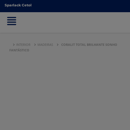
Sparlack Cetol
Sparlack Cetol
INTERIOR
MADEIRAS
CORALIT TOTAL BRILHANTE SONHO
FANTÁSTICO