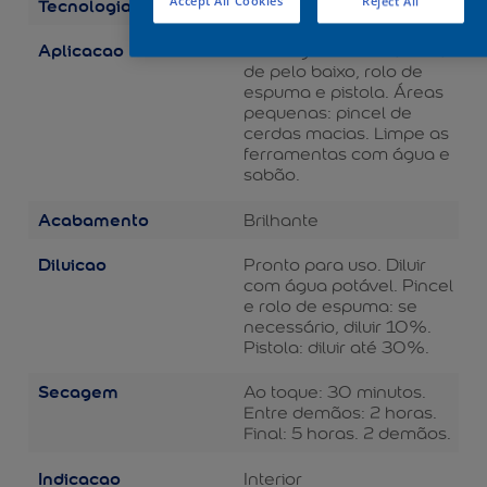
Tecnologia
Accept All Cookies
Reject All
Balance
Aplicacao
Áreas grandes: rolo de lã
de pelo baixo, rolo de
espuma e pistola. Áreas
pequenas: pincel de
cerdas macias. Limpe as
ferramentas com água e
sabão.
Acabamento
Brilhante
Diluicao
Pronto para uso. Diluir
com água potável. Pincel
e rolo de espuma: se
necessário, diluir 10%.
Pistola: diluir até 30%.
Secagem
Ao toque: 30 minutos.
Entre demãos: 2 horas.
Final: 5 horas. 2 demãos.
Indicacao
Interior