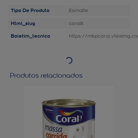
Tipo De Produto
Esmalte
Html_slug
coralit
Boletim_tecnico
https://mkpcoral.vteximg.co
Produtos relacionados