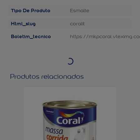
Tipo De Produto
Esmalte
Html_slug
coralit
Boletim_tecnico
https://mkpcoral.vteximg.co
Produtos relacionados