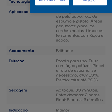
Tecnologia
Accept All Cookies
Reject All
Balance
Aplicacao
Áreas grandes: rolo de lã
de pelo baixo, rolo de
espuma e pistola. Áreas
pequenas: pincel de
cerdas macias. Limpe as
ferramentas com água e
sabão.
Acabamento
Brilhante
Diluicao
Pronto para uso. Diluir
com água potável. Pincel
e rolo de espuma: se
necessário, diluir 10%.
Pistola: diluir até 30%.
Secagem
Ao toque: 30 minutos.
Entre demãos: 2 horas.
Final: 5 horas. 2 demãos.
Indicacao
Interior