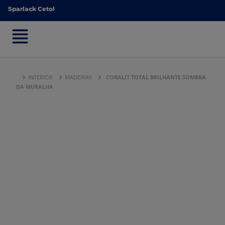
Sparlack Cetol
Sparlack Cetol
INTERIOR
MADEIRAS
CORALIT TOTAL BRILHANTE SOMBRA
DA MURALHA