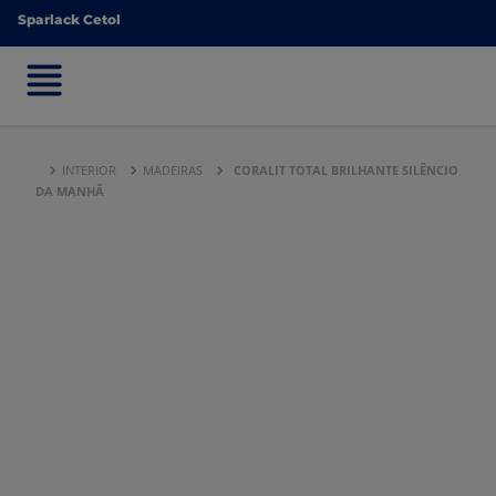
Sparlack Cetol
Sparlack Cetol
INTERIOR
MADEIRAS
CORALIT TOTAL BRILHANTE SILÊNCIO
DA MANHÃ