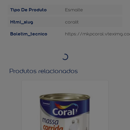
Tipo De Produto
Esmalte
Html_slug
coralit
Boletim_tecnico
https://mkpcoral.vteximg.co
Produtos relacionados