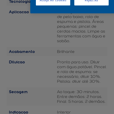
Tecnologia
Accept All Cookies
Reject All
Balance
Aplicacao
Áreas grandes: rolo de lã
de pelo baixo, rolo de
espuma e pistola. Áreas
pequenas: pincel de
cerdas macias. Limpe as
ferramentas com água e
sabão.
Acabamento
Brilhante
Diluicao
Pronto para uso. Diluir
com água potável. Pincel
e rolo de espuma: se
necessário, diluir 10%.
Pistola: diluir até 30%.
Secagem
Ao toque: 30 minutos.
Entre demãos: 2 horas.
Final: 5 horas. 2 demãos.
Indicacao
Interior