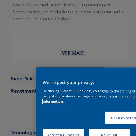
base água multisuperfícies, ultra aderência.
Seca rápido, sem cheiro e branco puro que não
amarela. Compre Online.
VER MAIS
Superficie
Madeira
We respect your privacy.
Rendimento
Embalagens/Rendimento
By clicking “Accept All Cookies”, you agree to the storing o
(por demão) Galão 3,6 L:
navigation, analyze site usage, and assist in our marketing 
information.
até 75 m2 Galão 3,2 L:
até 67 m2 Quarto 0,9 L:
até 19 m2 Quarto 0,8 L:
Cookies Setti
até 17 m2
Tecnologia
Balance
Accept All Cookies
Reject All