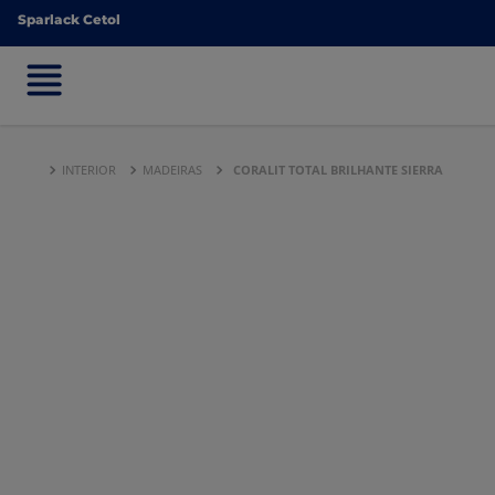
Sparlack Cetol
Sparlack Cetol
INTERIOR
MADEIRAS
CORALIT TOTAL BRILHANTE SIERRA