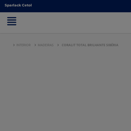
Sparlack Cetol
Sparlack Cetol
INTERIOR
MADEIRAS
CORALIT TOTAL BRILHANTE SIBÉRIA