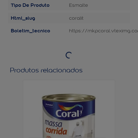
Tipo De Produto
Esmalte
Html_slug
coralit
Boletim_tecnico
https://mkpcoral.vteximg.co
Produtos relacionados