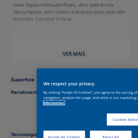
base água multisuperfícies, ultra aderência.
Seca rápido, sem cheiro e branco puro que não
amarela. Compre Online.
VER MAIS
Superficie
Madeira
We respect your privacy.
Rendimento
Embalagens/Rendimento
By clicking “Accept All Cookies”, you agree to the storing o
(por demão) Galão 3,6 L:
navigation, analyze site usage, and assist in our marketing 
information.
até 75 m2 Galão 3,2 L:
até 67 m2 Quarto 0,9 L:
até 19 m2 Quarto 0,8 L:
Cookies Setti
até 17 m2
Tecnologia
Balance
Accept All Cookies
Reject All