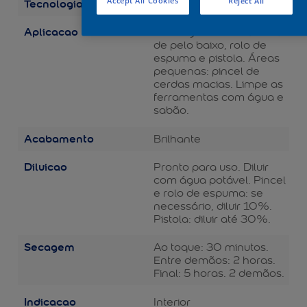
Tecnologia
Accept All Cookies
Reject All
Balance
Aplicacao
Áreas grandes: rolo de lã
de pelo baixo, rolo de
espuma e pistola. Áreas
pequenas: pincel de
cerdas macias. Limpe as
ferramentas com água e
sabão.
Acabamento
Brilhante
Diluicao
Pronto para uso. Diluir
com água potável. Pincel
e rolo de espuma: se
necessário, diluir 10%.
Pistola: diluir até 30%.
Secagem
Ao toque: 30 minutos.
Entre demãos: 2 horas.
Final: 5 horas. 2 demãos.
Indicacao
Interior