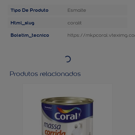
Tipo De Produto
Esmalte
Html_slug
coralit
Boletim_tecnico
https://mkpcoral.vteximg.co
Produtos relacionados