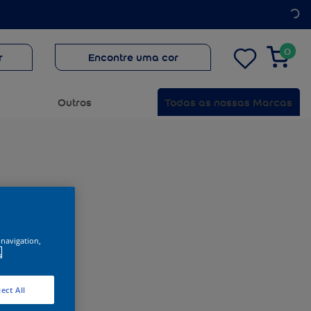
0
r
Encontre uma cor
Outros
Todas as nossas Marcas
 navigation,
.
ect All