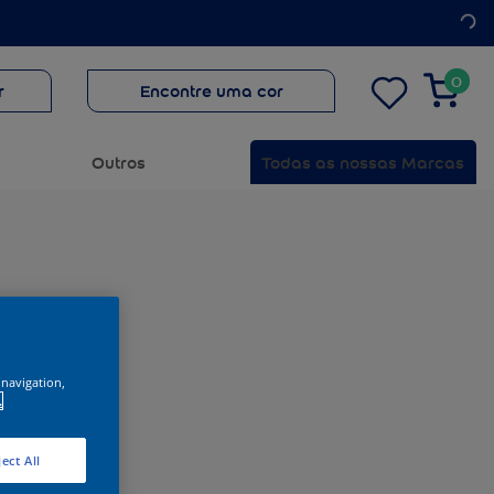
0
r
Encontre uma cor
Outros
Todas as nossas Marcas
 navigation,
.
ect All