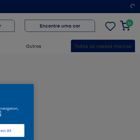
0
r
Encontre uma cor
Outros
Todas as nossas Marcas
 navigation,
.
ect All