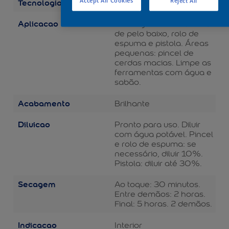
Tecnologia
Accept All Cookies
Reject All
Balance
Aplicacao
Áreas grandes: rolo de lã
de pelo baixo, rolo de
espuma e pistola. Áreas
pequenas: pincel de
cerdas macias. Limpe as
ferramentas com água e
sabão.
Acabamento
Brilhante
Diluicao
Pronto para uso. Diluir
com água potável. Pincel
e rolo de espuma: se
necessário, diluir 10%.
Pistola: diluir até 30%.
Secagem
Ao toque: 30 minutos.
Entre demãos: 2 horas.
Final: 5 horas. 2 demãos.
Indicacao
Interior