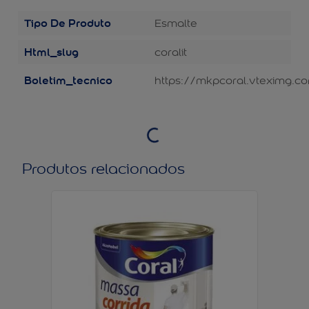
Tipo De Produto
Esmalte
Html_slug
coralit
Boletim_tecnico
https://mkpcoral.vteximg.co
Produtos relacionados