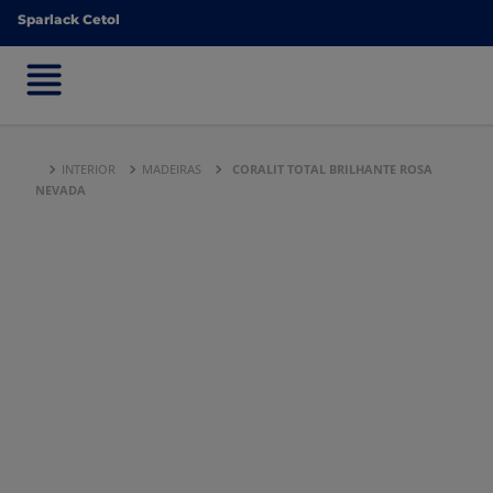
Sparlack Cetol
Sparlack Cetol
INTERIOR
MADEIRAS
CORALIT TOTAL BRILHANTE ROSA
NEVADA