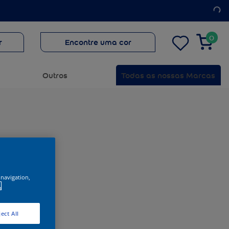
0
r
Encontre uma cor
Outros
Todas as nossas Marcas
 navigation,
.
ect All