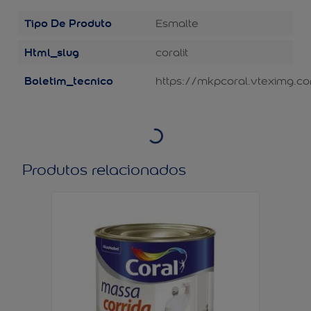
Tipo De Produto
Esmalte
Html_slug
coralit
Boletim_tecnico
https://mkpcoral.vteximg.co
Produtos relacionados