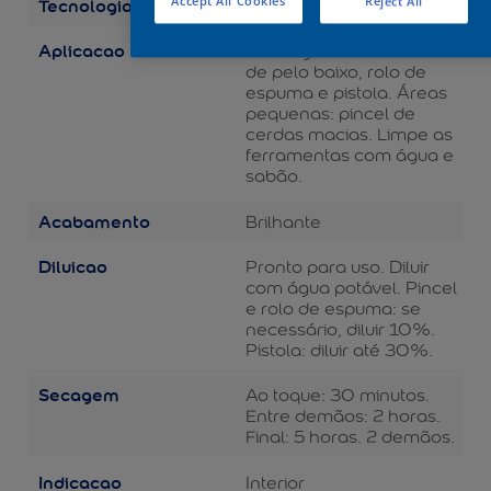
Tecnologia
Accept All Cookies
Reject All
Balance
Aplicacao
Áreas grandes: rolo de lã
de pelo baixo, rolo de
espuma e pistola. Áreas
pequenas: pincel de
cerdas macias. Limpe as
ferramentas com água e
sabão.
Acabamento
Brilhante
Diluicao
Pronto para uso. Diluir
com água potável. Pincel
e rolo de espuma: se
necessário, diluir 10%.
Pistola: diluir até 30%.
Secagem
Ao toque: 30 minutos.
Entre demãos: 2 horas.
Final: 5 horas. 2 demãos.
Indicacao
Interior