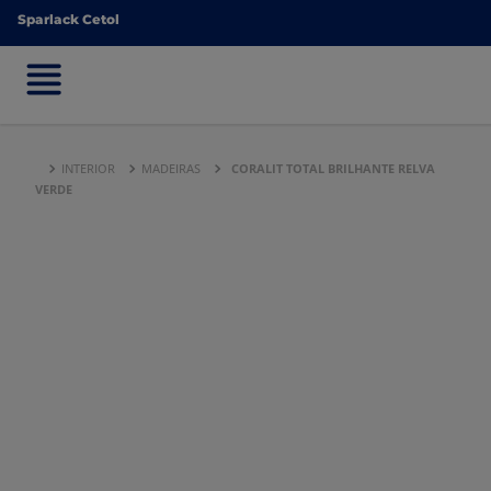
Sparlack Cetol
Sparlack Cetol
INTERIOR
MADEIRAS
CORALIT TOTAL BRILHANTE RELVA
VERDE