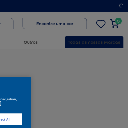
0
r
Encontre uma cor
Outros
Todas as nossas Marcas
 navigation,
.
ect All