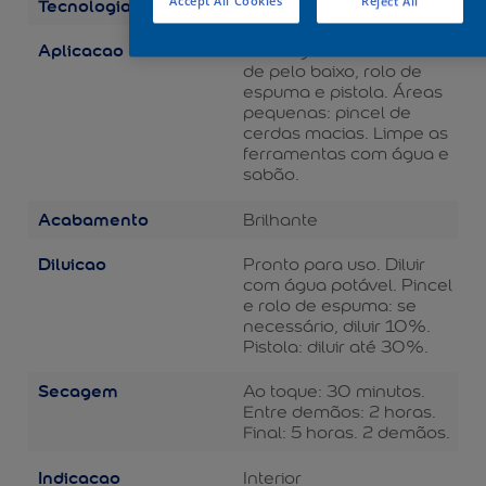
Tecnologia
Accept All Cookies
Reject All
Balance
Aplicacao
Áreas grandes: rolo de lã
de pelo baixo, rolo de
espuma e pistola. Áreas
pequenas: pincel de
cerdas macias. Limpe as
ferramentas com água e
sabão.
Acabamento
Brilhante
Diluicao
Pronto para uso. Diluir
com água potável. Pincel
e rolo de espuma: se
necessário, diluir 10%.
Pistola: diluir até 30%.
Secagem
Ao toque: 30 minutos.
Entre demãos: 2 horas.
Final: 5 horas. 2 demãos.
Indicacao
Interior