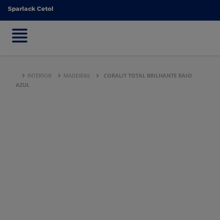
Sparlack Cetol
Sparlack Cetol
INTERIOR
MADEIRAS
CORALIT TOTAL BRILHANTE RAIO
AZUL