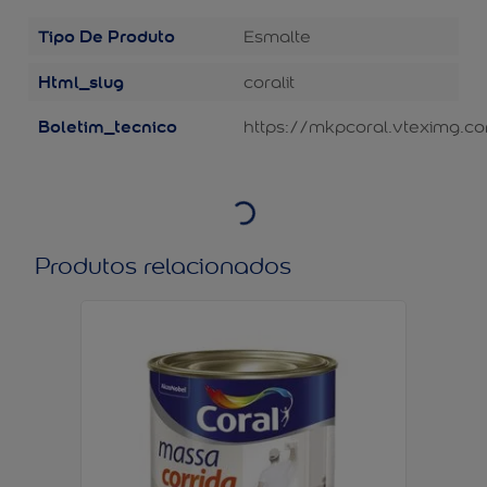
Tipo De Produto
Esmalte
Html_slug
coralit
Boletim_tecnico
https://mkpcoral.vteximg.co
Produtos relacionados