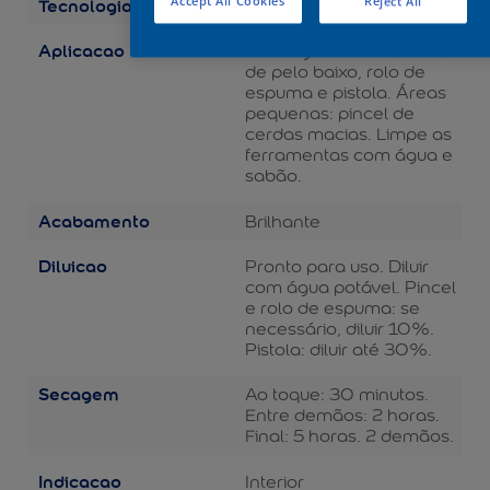
Tecnologia
Accept All Cookies
Reject All
Balance
Aplicacao
Áreas grandes: rolo de lã
de pelo baixo, rolo de
espuma e pistola. Áreas
pequenas: pincel de
cerdas macias. Limpe as
ferramentas com água e
sabão.
Acabamento
Brilhante
Diluicao
Pronto para uso. Diluir
com água potável. Pincel
e rolo de espuma: se
necessário, diluir 10%.
Pistola: diluir até 30%.
Secagem
Ao toque: 30 minutos.
Entre demãos: 2 horas.
Final: 5 horas. 2 demãos.
Indicacao
Interior