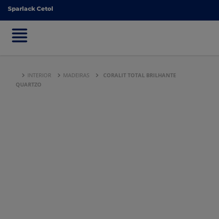
Sparlack Cetol
Sparlack Cetol
INTERIOR
MADEIRAS
CORALIT TOTAL BRILHANTE
QUARTZO