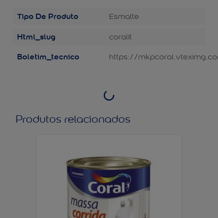
Tipo De Produto
Esmalte
Html_slug
coralit
Boletim_tecnico
https://mkpcoral.vteximg.co
Produtos relacionados