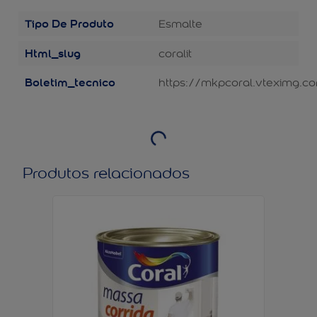
Tipo De Produto
Esmalte
Html_slug
coralit
Boletim_tecnico
https://mkpcoral.vteximg.co
Produtos relacionados