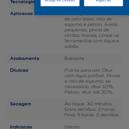
Tecnologia
Accept All Cookies
Reject All
Balance
Aplicacao
Áreas grandes: rolo de lã
de pelo baixo, rolo de
espuma e pistola. Áreas
pequenas: pincel de
cerdas macias. Limpe as
ferramentas com água e
sabão.
Acabamento
Brilhante
Diluicao
Pronto para uso. Diluir
com água potável. Pincel
e rolo de espuma: se
necessário, diluir 10%.
Pistola: diluir até 30%.
Secagem
Ao toque: 30 minutos.
Entre demãos: 2 horas.
Final: 5 horas. 2 demãos.
Indicacao
Interior