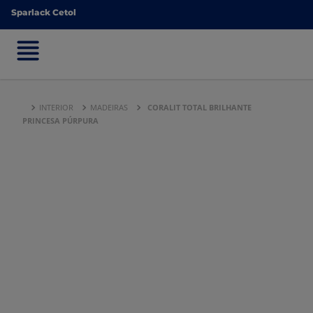
Sparlack Cetol
Sparlack Cetol
INTERIOR
MADEIRAS
CORALIT TOTAL BRILHANTE
PRINCESA PÚRPURA