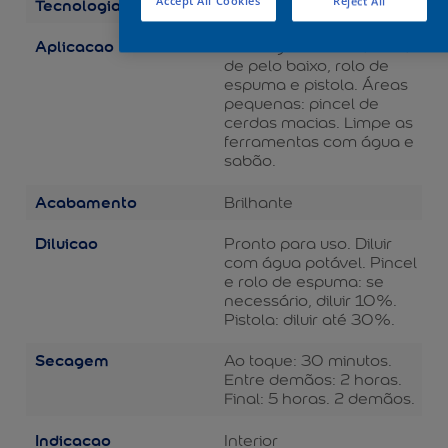
Tecnologia
Accept All Cookies
Reject All
Balance
Aplicacao
Áreas grandes: rolo de lã
de pelo baixo, rolo de
espuma e pistola. Áreas
pequenas: pincel de
cerdas macias. Limpe as
ferramentas com água e
sabão.
Acabamento
Brilhante
Diluicao
Pronto para uso. Diluir
com água potável. Pincel
e rolo de espuma: se
necessário, diluir 10%.
Pistola: diluir até 30%.
Secagem
Ao toque: 30 minutos.
Entre demãos: 2 horas.
Final: 5 horas. 2 demãos.
Indicacao
Interior