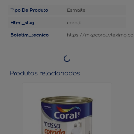
Tipo De Produto
Esmalte
Html_slug
coralit
Boletim_tecnico
https://mkpcoral.vteximg.co
Produtos relacionados