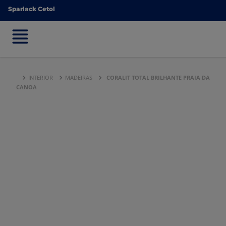
Sparlack Cetol
Sparlack Cetol
INTERIOR
MADEIRAS
CORALIT TOTAL BRILHANTE PRAIA DA
CANOA