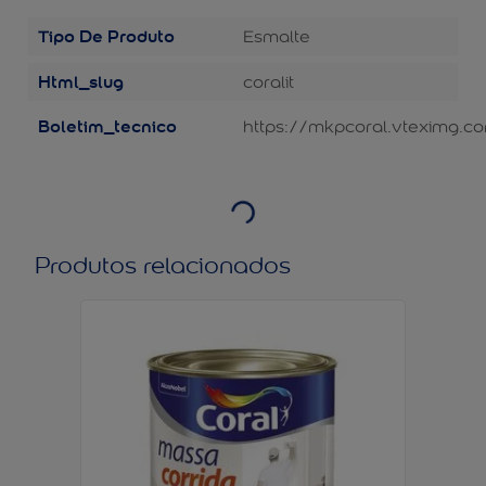
Tipo De Produto
Esmalte
Html_slug
coralit
Boletim_tecnico
https://mkpcoral.vteximg.co
Produtos relacionados