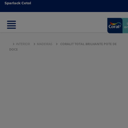
Sparlack Cetol
Sparlack Cetol
INTERIOR
MADEIRAS
CORALIT TOTAL BRILHANTE POTE DE
DOCE