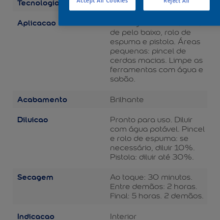
Tecnologia
Accept All Cookies
Reject All
Balance
Aplicacao
Áreas grandes: rolo de lã
de pelo baixo, rolo de
espuma e pistola. Áreas
pequenas: pincel de
cerdas macias. Limpe as
ferramentas com água e
sabão.
Acabamento
Brilhante
Diluicao
Pronto para uso. Diluir
com água potável. Pincel
e rolo de espuma: se
necessário, diluir 10%.
Pistola: diluir até 30%.
Secagem
Ao toque: 30 minutos.
Entre demãos: 2 horas.
Final: 5 horas. 2 demãos.
Indicacao
Interior