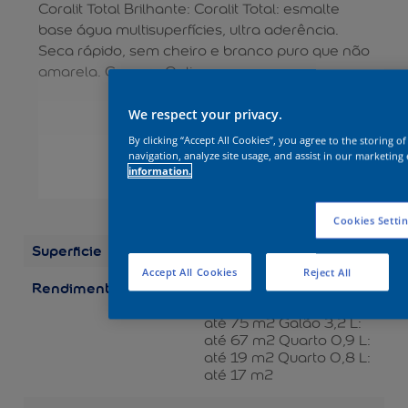
Coralit Total Brilhante: Coralit Total: esmalte
base água multisuperfícies, ultra aderência.
Seca rápido, sem cheiro e branco puro que não
amarela. Compre Online.
We respect your privacy.
By clicking “Accept All Cookies”, you agree to the storing o
navigation, analyze site usage, and assist in our marketing 
information.
VER MAIS
Cookies Setti
Superficie
Madeira
Accept All Cookies
Reject All
Rendimento
Embalagens/Rendimento
(por demão) Galão 3,6 L:
até 75 m2 Galão 3,2 L:
até 67 m2 Quarto 0,9 L:
até 19 m2 Quarto 0,8 L:
até 17 m2