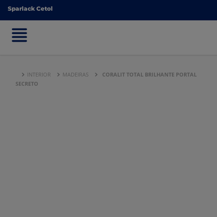
Sparlack Cetol
Sparlack Cetol
INTERIOR
MADEIRAS
CORALIT TOTAL BRILHANTE PORTAL
SECRETO