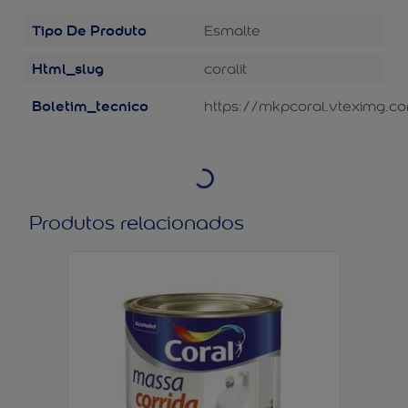
Tipo De Produto
Esmalte
Html_slug
coralit
Boletim_tecnico
https://mkpcoral.vteximg.co
Produtos relacionados