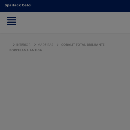
Sparlack Cetol
Sparlack Cetol
INTERIOR
MADEIRAS
CORALIT TOTAL BRILHANTE
PORCELANA ANTIGA