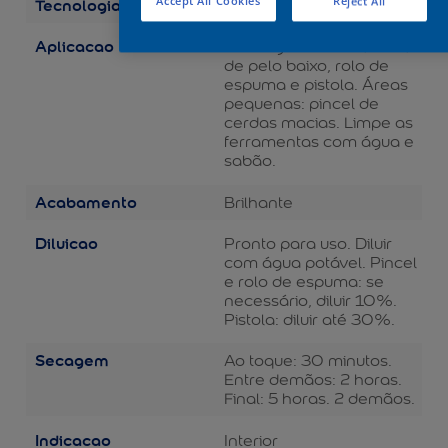
Tecnologia
Accept All Cookies
Reject All
Balance
Aplicacao
Áreas grandes: rolo de lã
de pelo baixo, rolo de
espuma e pistola. Áreas
pequenas: pincel de
cerdas macias. Limpe as
ferramentas com água e
sabão.
Acabamento
Brilhante
Diluicao
Pronto para uso. Diluir
com água potável. Pincel
e rolo de espuma: se
necessário, diluir 10%.
Pistola: diluir até 30%.
Secagem
Ao toque: 30 minutos.
Entre demãos: 2 horas.
Final: 5 horas. 2 demãos.
Indicacao
Interior