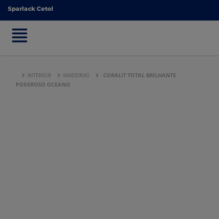
Sparlack Cetol
Sparlack Cetol
INTERIOR
MADEIRAS
CORALIT TOTAL BRILHANTE
PODEROSO OCEANO