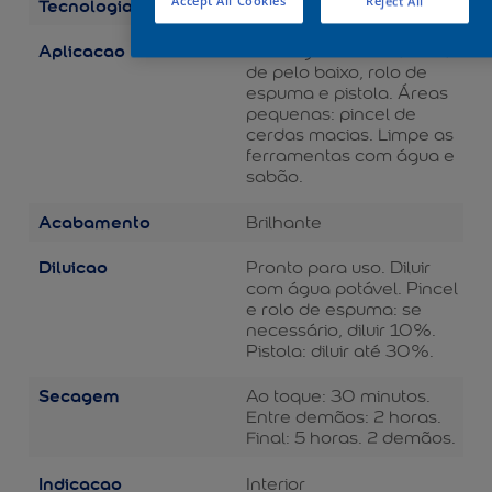
Tecnologia
Accept All Cookies
Reject All
Balance
Aplicacao
Áreas grandes: rolo de lã
de pelo baixo, rolo de
espuma e pistola. Áreas
pequenas: pincel de
cerdas macias. Limpe as
ferramentas com água e
sabão.
Acabamento
Brilhante
Diluicao
Pronto para uso. Diluir
com água potável. Pincel
e rolo de espuma: se
necessário, diluir 10%.
Pistola: diluir até 30%.
Secagem
Ao toque: 30 minutos.
Entre demãos: 2 horas.
Final: 5 horas. 2 demãos.
Indicacao
Interior