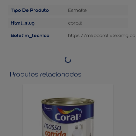
Tipo De Produto
Esmalte
Html_slug
coralit
Boletim_tecnico
https://mkpcoral.vteximg.co
Produtos relacionados